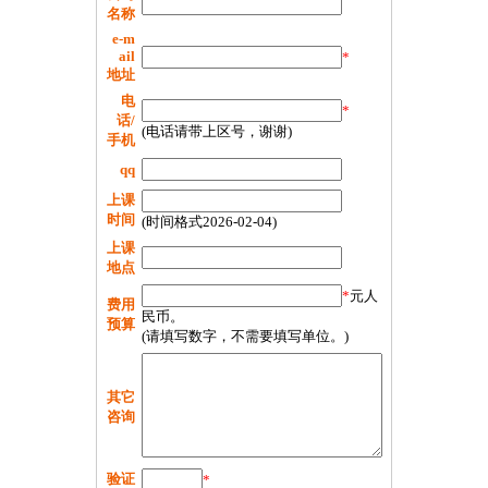
名称
e-m
ail
*
地址
电
*
话/
(电话请带上区号，谢谢)
手机
qq
上课
时间
(时间格式2026-02-04)
上课
地点
*
元人
费用
民币。
预算
(请填写数字，不需要填写单位。)
其它
咨询
验证
*