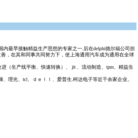
国内最早接触精益生产思想的专家之一.后在delphi德尔福公司担
续改善，在其和同事共同努力下，使上海通用汽车成为通用在全球
率改进（生产线平衡、快速转换）、 jit 、流动制造、tpm、精益生
理光、tcl、ｄｅｌｌ、爱普生.柯达电子等近千余家企业。