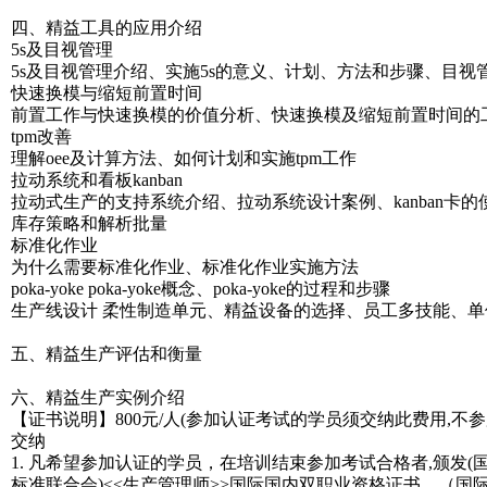
四、精益工具的应用介绍
5s及目视管理
5s及目视管理介绍、实施5s的意义、计划、方法和步骤、目视
快速换模与缩短前置时间
前置工作与快速换模的价值分析、快速换模及缩短前置时间的
tpm改善
理解oee及计算方法、如何计划和实施tpm工作
拉动系统和看板kanban
拉动式生产的支持系统介绍、拉动系统设计案例、kanban卡的
库存策略和解析批量
标准化作业
为什么需要标准化作业、标准化作业实施方法
poka-yoke poka-yoke概念、poka-yoke的过程和步骤
生产线设计 柔性制造单元、精益设备的选择、员工多技能、
五、精益生产评估和衡量
六、精益生产实例介绍
【证书说明】800元/人(参加认证考试的学员须交纳此费用,不
交纳
1. 凡希望参加认证的学员，在培训结束参加考试合格者,颁发(
标准联合会)<<生产管理师>>国际国内双职业资格证书，（国