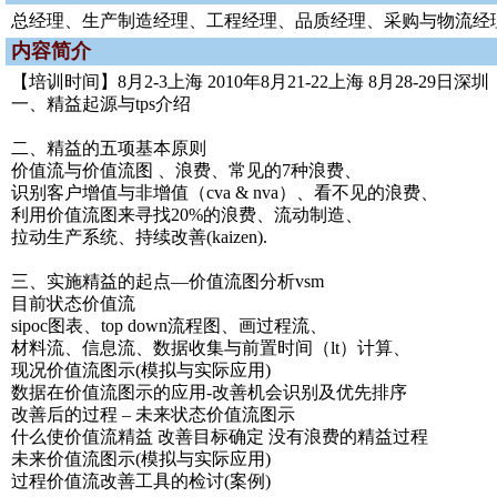
总经理、生产制造经理、工程经理、品质经理、采购与物流经
内容简介
【培训时间】8月2-3上海 2010年8月21-22上海 8月28-29日深圳
一、精益起源与tps介绍
二、精益的五项基本原则
价值流与价值流图 、浪费、常见的7种浪费、
识别客户增值与非增值（cva & nva）、看不见的浪费、
利用价值流图来寻找20%的浪费、流动制造、
拉动生产系统、持续改善(kaizen).
三、实施精益的起点—价值流图分析vsm
目前状态价值流
sipoc图表、top down流程图、画过程流、
材料流、信息流、数据收集与前置时间（lt）计算、
现况价值流图示(模拟与实际应用)
数据在价值流图示的应用-改善机会识别及优先排序
改善后的过程 – 未来状态价值流图示
什么使价值流精益 改善目标确定 没有浪费的精益过程
未来价值流图示(模拟与实际应用)
过程价值流改善工具的检讨(案例)