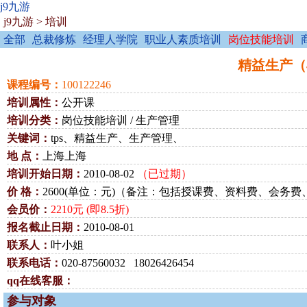
j9九游
j9九游
>
培训
全部
总裁修炼
经理人学院
职业人素质培训
岗位技能培训
精益生产（丰田
课程编号：
100122246
培训属性：
公开课
培训分类：
岗位技能培训 / 生产管理
关键词：
tps、精益生产、生产管理、
地 点：
上海上海
培训开始日期：
2010-08-02
（已过期）
价 格：
2600(单位：元)（备注：包括授课费、资料费、会务
会员价：
2210元 (即8.5折)
报名截止日期：
2010-08-01
联系人：
叶小姐
联系电话：
020-87560032 18026426454
qq在线客服：
参与对象