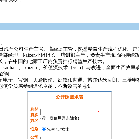
片！
 。
任丰田汽车公司生产主管、高级ie 主管，熟悉精益生产流程优化，是
部经理、kaizen小组组长，培训部主管，负责生产现场的持
长，在中国的七家工厂内负责推行精益生产技术。
anban 、 kaizen 、价值流技术（vsm）与改进，全面生产效
和咨询。
电子、宝钢、贝岭股份、延锋伟世通、博尔达米克朗、三菱电梯、
想使学员感受到追求卓越，不断改善的意识。
公开课需求表
您的
*
真实
(请一定使用真实姓名)
姓名
性别
先生
女士
公司