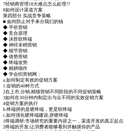
7经销商管理18大难点怎么处理??
8如何设计渠道方案
第四部分 实战竞争策略
■ 如何防止对手来分我们的钱
◆ 平价营销
◆ 竞合原理
◆ 决胜软终端
◆ 神经末梢营销
◆ 细节营销
◆ 借势营销
◆ 终端攻势
◆ 精耕细作
◆ 学会织营销网：
a.如何制定有效的促销方案
1.促销的40种方式
2在上市,分销,精细营销不同阶段的不同促销策略
3如何在30分钟内制定出与众不同的实效促销方案
4促销方案的执行
b.终端拼的是硬终端，更是软终端
c.如何强化硬终端建设,拼硬终端
1终端调研:市场研究的重要内容之一，渠道开发的真正起点
2终端的开发:让消费者能够看到并触摸你的产品