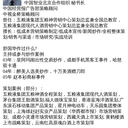
中国智业北京合作组织 秘书长
中国经营报广告部策略顾问
中视金桥策略顾问
曾任：五粮液集团五粮神营销中心策划总监兼全国总教官，
五粮液集团现代人酒营销中心策划总监兼全国总教官
擅长：低成本营销策略制定/低成本宣传/新闻炒作/全程整体策
划/销售与渠道 / 市场研究/实战培训
舒国华作过什么?
主持或参与炒作案例
03年：皇阿玛闹出性交易炒作，成都手机黑客王事件，哈慈
双卡通
04年：醉美人选美炒作，十万美酒赠刀郎
05年 赵本衫商标事件
策划案例（部分）：
五粮液集团五粮神酒全程策划，五粮液集团现代人酒策划，
茅台集团王胎酒策划,福人德珠宝策划，香港蓝海洋酒策划,广
东滚石移动集团产品策划，星月神电动车，天乐园集团整体
策划，上海雄赳赳实业产品策划《华西都市报》市场营销策
划、成都小灵通市场营销策划，西藏天酒上市策划, 黄鹤楼酒
上市战略策划，云南红高原魂白酒上市策划等