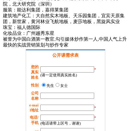
院，北大研究院（深圳）
服装：能达利集团，嘉得莱集团
建筑地产化工：大自然实木地板、天乐园集团，宜宾天原集
团，新世家，黄河林业飞航地板，麦莎地板，黑旋风实业
珠宝：福人德国际
化妆品业：广州越秀东星
被誉为中国白酒第一教官,勾引媒体炒作第一人,中国人气上升
最快的实战营销策划与炒作专家
公开课需求表
您的
*
真实
(请一定使用真实姓名)
姓名
性别
先生
女士
公司
名称
e-mai
*
l地址
电话/
*
手机
(电话请带上区号，谢谢)