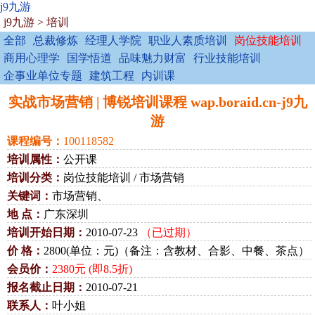
j9九游
j9九游
>
培训
全部
总裁修炼
经理人学院
职业人素质培训
岗位技能培训
商用心理学
国学悟道
品味魅力财富
行业技能培训
企事业单位专题
建筑工程
内训课
实战市场营销 | 博锐培训课程 wap.boraid.cn-j9九
游
课程编号：
100118582
培训属性：
公开课
培训分类：
岗位技能培训 / 市场营销
关键词：
市场营销、
地 点：
广东深圳
培训开始日期：
2010-07-23
（已过期）
价 格：
2800(单位：元)（备注：含教材、合影、中餐、茶点）
会员价：
2380元 (即8.5折)
报名截止日期：
2010-07-21
联系人：
叶小姐