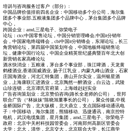
培训与咨询服务过客户（部分）:
中国品牌价值排前四名企业：中国移动多个分公司，海尔集
团多个事业部.五粮液集团多个品牌中心，茅台集团多个品牌
中心，
跨国企业：amd,三星电子、弥荣电子
论坛：ctcc中国零售论坛，中国分销管理峰会,中国it分销年
会，中国家电终端锋会，cbi中国it分销锋会，东湖论坛，长三
角营销论坛，第四届中国策划年会，中国地板终端销售论
坛，健康中国行论坛，中国企业精英世纪盛典暨百年北大创
新营销名家高峰论坛
酒水快消业：五粮液，茅台多个事业部，珠江啤酒，天龙黄
鹤楼酒业,香港国威酒业, 扬子江乳业，内蒙九峰山酒业，石家
庄国海酒业，河北汇特集团，唐山开尔实业，温州银星酒
业，上海康联汇进酒业，北京陶然一醉酒业，白云边，武陵
山珍连锁，北京谭氏官府菜，上海雄赳赳实业
广告咨询策划业：北京赞伯咨询(路长全老师的公司），世邦
联合广告（“林妹妹”陈晓旭董事长的公司），聚众传媒,中视
金桥国际广告，北大纵横，北大鼎立，支点国际移动通讯电
子：中国移动，海尔集团，熊猫移动、迅捷通讯，南京控特
电机，武汉电缆集团，星月集团，amd,三星电子、弥荣电子
政府：北京中关村科技园管委会，河南郑州高新区管委会
大学：北大，清华，北京交大，北京联合大学，长江商学