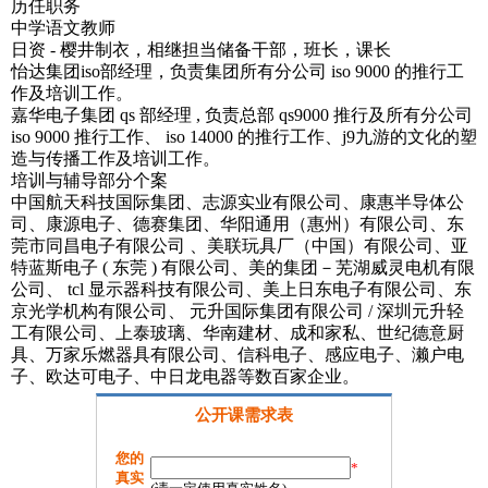
历任职务
中学语文教师
日资 - 樱井制衣，相继担当储备干部，班长，课长
怡达集团iso部经理，负责集团所有分公司 iso 9000 的推行工
作及培训工作。
嘉华电子集团 qs 部经理 , 负责总部 qs9000 推行及所有分公司
iso 9000 推行工作、 iso 14000 的推行工作、j9九游的文化的塑
造与传播工作及培训工作。
培训与辅导部分个案
中国航天科技国际集团、志源实业有限公司、康惠半导体公
司、康源电子、德赛集团、华阳通用（惠州）有限公司、东
莞市同昌电子有限公司 、美联玩具厂（中国）有限公司、亚
特蓝斯电子 ( 东莞 ) 有限公司、美的集团－芜湖威灵电机有限
公司、 tcl 显示器科技有限公司、美上日东电子有限公司、东
京光学机构有限公司、 元升国际集团有限公司 / 深圳元升轻
工有限公司、上泰玻璃、华南建材、成和家私、世纪德意厨
具、万家乐燃器具有限公司、信科电子、感应电子、濑户电
子、欧达可电子、中日龙电器等数百家企业。
公开课需求表
您的
*
真实