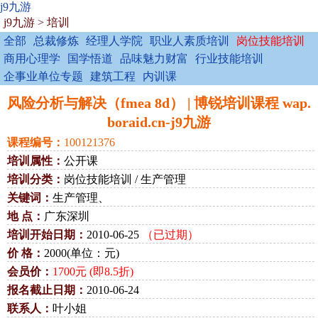
j9九游
j9九游
>
培训
全部
总裁修炼
经理人学院
职业人素质培训
岗位技能培训
商用心理学
国学悟道
品味魅力财富
行业技能培训
企事业单位专题
建筑工程
内训课
风险分析与解决（fmea 8d） | 博锐培训课程 wap.
boraid.cn-j9九游
课程编号：
100121376
培训属性：
公开课
培训分类：
岗位技能培训 / 生产管理
关键词：
生产管理、
地 点：
广东深圳
培训开始日期：
2010-06-25
（已过期）
价 格：
2000(单位：元)
会员价：
1700元 (即8.5折)
报名截止日期：
2010-06-24
联系人：
叶小姐