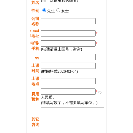
(请一定使用真实姓名)
姓名
性别
先生
女士
公司
名称
e-mai
*
l地址
电话/
*
手机
(电话请带上区号，谢谢)
qq
上课
时间
(时间格式2026-02-04)
上课
地点
*
元
费用
人民币。
预算
(请填写数字，不需要填写单位。)
其它
咨询