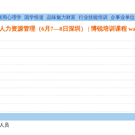
商用心理学
国学悟道
品味魅力财富
行业技能培训
企事业单位
资源管理（6月7—8日深圳） | 博锐培训课程 wap.bor
人员