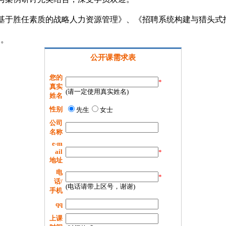
基于胜任素质的战略人力资源管理》、《招聘系统构建与猎头式
…。
公开课需求表
您的
*
真实
(请一定使用真实姓名)
姓名
性别
先生
女士
公司
名称
e-m
ail
*
地址
电
*
话/
(电话请带上区号，谢谢)
手机
qq
上课