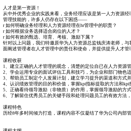
人才是第一资源！
从中外优秀企业的实践来看，业务经理应该是第一人力资源经
管理技能的，许多人仍存在以下困惑——
r 如何明确业务经理和人力资源经理在hr管理中的职责？
r 如何根据业务选择适合岗位的人才？
r 如何有效的甄选、培育、考核、激励下属？
针对以上问题，我们特邀原华为人力资源总监钱庆涛老师，与
面阐述管理者在人才管理中的责任和使命，并提供提升人才管
课程收获
1、建立正确的人才管理的观念，清楚的定位自已在人力资源
2、学会运用专业的面试评估工具和技巧，为企业和部门物色
3、帮助员工制定个人发展计划，建立学习提升的渠道和方式
4、认识绩效管理的目的和价值，掌握kpi指标提取的方法和k
5、正确看待领导激励（非物质）的作用，掌握领导激励的方
6、了解留住优秀员工的关键手段和处理问题员工的有效方法
课程特色
历经8年多时间倾力打造，课程内容不仅凝结了华为公司内部
课程大纲