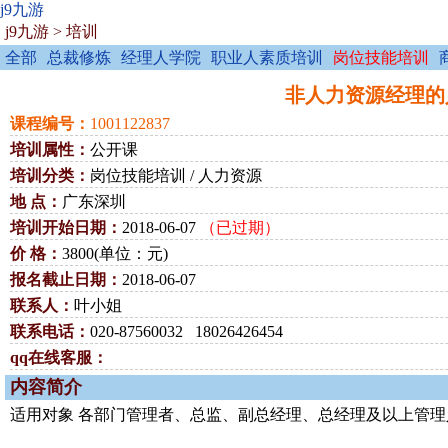
j9九游
j9九游
>
培训
全部
总裁修炼
经理人学院
职业人素质培训
岗位技能培训
非人力资源经理的人力
课程编号：
1001122837
培训属性：
公开课
培训分类：
岗位技能培训 / 人力资源
地 点：
广东深圳
培训开始日期：
2018-06-07
（已过期）
价 格：
3800(单位：元)
报名截止日期：
2018-06-07
联系人：
叶小姐
联系电话：
020-87560032 18026426454
qq在线客服：
内容简介
适用对象 各部门管理者、总监、副总经理、总经理及以上管理