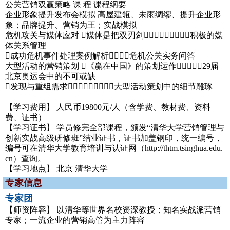
公关营销双赢策略 课 程 课程纲要
企业形象提升发布会模拟 高屋建瓴、未雨绸缪、提升企业形
象；品牌提升、营销为王；实战模拟
危机攻关与媒体应对 媒体是把双刃剑积极的媒
体关系管理
成功危机事件处理案例解析危机公关实务问答
大型活动的营销策划 《赢在中国》的策划运作29届
北京奥运会中的不可或缺
发现与重组需求大型活动策划中的细节雕琢
【学习费用】 人民币19800元/人（含学费、教材费、资料
费、证书）
【学习证书】 学员修完全部课程，颁发“清华大学营销管理与
创新实战高级研修班”结业证书，证书加盖钢印，统一编号，
编号可在清华大学教育培训与认证网（http://thtm.tsinghua.edu.
cn）查询。
【学习地点】 北京 清华大学
专家信息
专家团
【师资阵容】 以清华等世界名校资深教授；知名实战派营销
专家；一流企业的营销高管为主力阵容