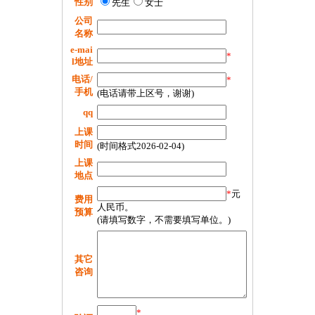
性别
先生
女士
公司
名称
e-mai
*
l地址
电话/
*
手机
(电话请带上区号，谢谢)
qq
上课
时间
(时间格式2026-02-04)
上课
地点
*
元
费用
人民币。
预算
(请填写数字，不需要填写单位。)
其它
咨询
*