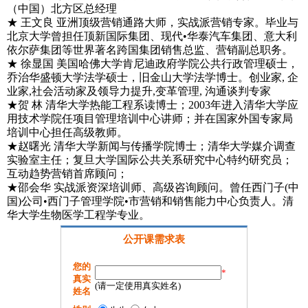
（中国）北方区总经理
★ 王文良 亚洲顶级营销通路大师，实战派营销专家。毕业与
北京大学曾担任顶新国际集团、现代•华泰汽车集团、意大利
依尔萨集团等世界著名跨国集团销售总监、营销副总职务。
★ 徐显国 美国哈佛大学肯尼迪政府学院公共行政管理硕士，
乔治华盛顿大学法学硕士，旧金山大学法学博士。创业家, 企
业家,社会活动家及领导力提升,变革管理, 沟通谈判专家
★贺 林 清华大学热能工程系读博士；2003年进入清华大学应
用技术学院任项目管理培训中心讲师；并在国家外国专家局
培训中心担任高级教师。
★赵曙光 清华大学新闻与传播学院博士；清华大学媒介调查
实验室主任；复旦大学国际公共关系研究中心特约研究员；
互动趋势营销首席顾问；
★邵会华 实战派资深培训师、高级咨询顾问。曾任西门子(中
国)公司•西门子管理学院•市营销和销售能力中心负责人。清
华大学生物医学工程学专业。
公开课需求表
您的
*
真实
(请一定使用真实姓名)
姓名