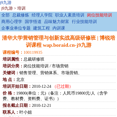
j9九游
j9九游
>
培训
全部
总裁修炼
经理人学院
职业人素质培训
岗位技能培训
商用心理学
国学悟道
品味魅力财富
行业技能培训
企事业单位专题
建筑工程
内训课
清华大学营销管理与创新实战高级研修班 | 博锐培
训课程 wap.boraid.cn-j9九游
课程编号：
100119935
培训属性：
总裁研修班
培训分类：
岗位技能培训 / 市场营销
关键词：
销售管理、营销体系、市场营销、
地 点：
北京
培训开始日期：
2010-12-24
（已过期）
价 格：
19800(单位：元)（备注：人民币19800元/人（含学
费、教材费、资料费、证书））
报名截止日期：
2010-12-21
联系人：
叶小姐