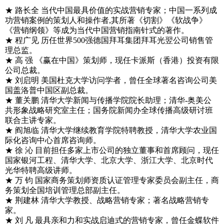
★ 路长全 当代中国最具价值的实战营销专家；中国一系列成
功营销案例的策划人和操作者,其所著《切割》《软战争》
《营销纲领》等成为当代中国营销指南针式的著作。
★ 程广见 历任世界500强德国拜耳集团拜耳光翌公司销售管
理总监。
★ 高 强 《赢在中国》策划师，现任卡派斯（香港）投资有限
公司总裁。
★ 刘启明 美国杜克大学访问学者，曾任全球著名咨询公司美
国盖洛普中国区副总裁。
★ 董关鹏 清华大学新闻与传播学院院长助理；清华-奥美公
共形象战略研究室主任；国务院新闻办全球传播高级研讨班
联合主讲专家。
★ 阎旭临 清华大学继续教育学院特聘教授，清华大学农业国
际化咨询中心首席咨询师。
★ 徐 沁 目前担任多家上市公司的独立董事和首席顾问，现任
国家银河工程、清华大学、北京大学、浙江大学、北京时代
光华特聘高级讲师。
★ 万 钧 国家商务策划师资质认证管理专家委员会副主任，商
务策划全国培训管理总部副主任。
★ 荆建林 清华大学教授、战略营销专家；著名战略营销专
家。
★ 刘 凡 最具亲和力和实战启迪式的营销专家，曾任金蝶软件