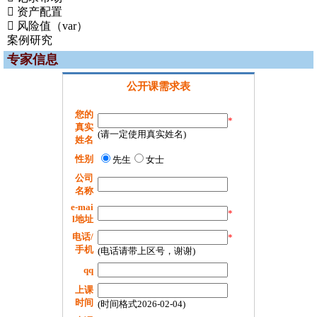
 资产配置
 风险值（var）
案例研究
专家信息
公开课需求表
您的
*
真实
(请一定使用真实姓名)
姓名
性别
先生
女士
公司
名称
e-mai
*
l地址
电话/
*
手机
(电话请带上区号，谢谢)
qq
上课
时间
(时间格式2026-02-04)