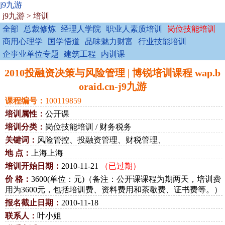
j9九游
j9九游
>
培训
全部
总裁修炼
经理人学院
职业人素质培训
岗位技能培训
商用心理学
国学悟道
品味魅力财富
行业技能培训
企事业单位专题
建筑工程
内训课
2010投融资决策与风险管理 | 博锐培训课程 wap.b
oraid.cn-j9九游
课程编号：
100119859
培训属性：
公开课
培训分类：
岗位技能培训 / 财务税务
关键词：
风险管控、投融资管理、财税管理、
地 点：
上海上海
培训开始日期：
2010-11-21
（已过期）
价 格：
3600(单位：元)（备注：公开课课程为期两天，培训费
用为3600元，包括培训费、资料费用和茶歇费、证书费等。）
报名截止日期：
2010-11-18
联系人：
叶小姐