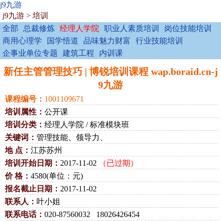
j9九游
j9九游
>
培训
全部
总裁修炼
经理人学院
职业人素质培训
岗位技能培训
商用心理学
国学悟道
品味魅力财富
行业技能培训
企事业单位专题
建筑工程
内训课
新任主管管理技巧 | 博锐培训课程 wap.boraid.cn-j
9九游
课程编号：
1001109671
培训属性：
公开课
培训分类：
经理人学院 / 标准模块班
关键词：
管理技能、领导力、
地 点：
江苏苏州
培训开始日期：
2017-11-02
（已过期）
价 格：
4580(单位：元)
报名截止日期：
2017-11-02
联系人：
叶小姐
联系电话：
020-87560032 18026426454