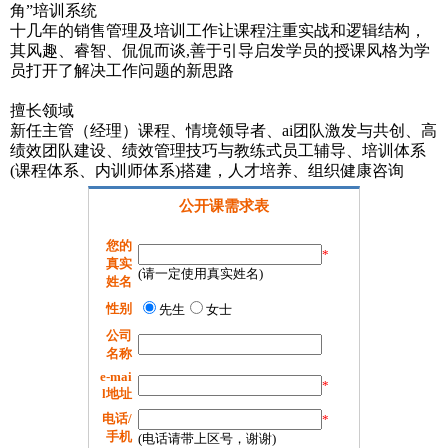
角”培训系统
十几年的销售管理及培训工作让课程注重实战和逻辑结构，
其风趣、睿智、侃侃而谈,善于引导启发学员的授课风格为学
员打开了解决工作问题的新思路
擅长领域
新任主管（经理）课程、情境领导者、ai团队激发与共创、高
绩效团队建设、绩效管理技巧与教练式员工辅导、培训体系
(课程体系、内训师体系)搭建，人才培养、组织健康咨询
公开课需求表
您的
*
真实
(请一定使用真实姓名)
姓名
性别
先生
女士
公司
名称
e-mai
*
l地址
电话/
*
手机
(电话请带上区号，谢谢)