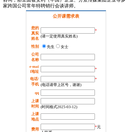
家跨国公司常年特聘销行会谈讲师。
公开课需求表
您的
*
真实
(请一定使用真实姓名)
姓名
性别
先生
女士
公司
名称
e-mai
*
l地址
电话/
*
手机
(电话请带上区号，谢谢)
qq
上课
时间
(时间格式2025-03-12)
上课
地点
*
元
费用