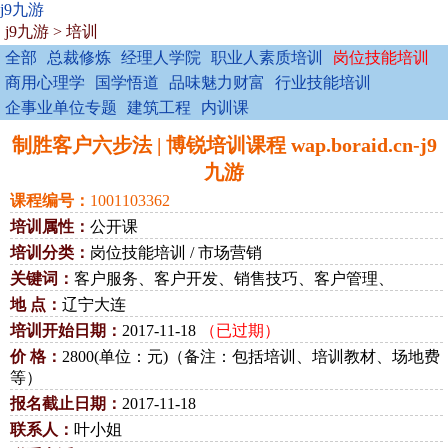
j9九游
j9九游
>
培训
全部
总裁修炼
经理人学院
职业人素质培训
岗位技能培训
商用心理学
国学悟道
品味魅力财富
行业技能培训
企事业单位专题
建筑工程
内训课
制胜客户六步法 | 博锐培训课程 wap.boraid.cn-j9
九游
课程编号：
1001103362
培训属性：
公开课
培训分类：
岗位技能培训 / 市场营销
关键词：
客户服务、客户开发、销售技巧、客户管理、
地 点：
辽宁大连
培训开始日期：
2017-11-18
（已过期）
价 格：
2800(单位：元)（备注：包括培训、培训教材、场地费
等）
报名截止日期：
2017-11-18
联系人：
叶小姐