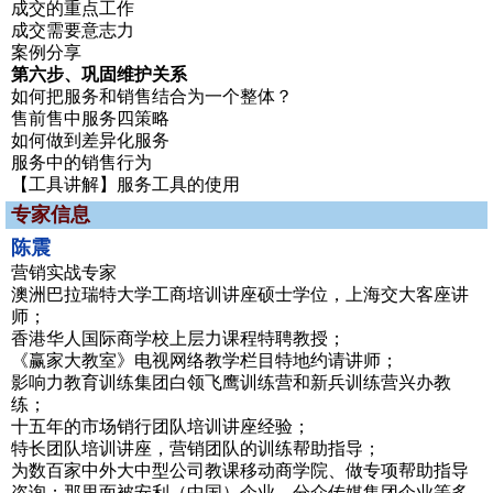
成交的重点工作
成交需要意志力
案例分享
第六步、巩固维护关系
如何把服务和销售结合为一个整体？
售前售中服务四策略
如何做到差异化服务
服务中的销售行为
【工具讲解】服务工具的使用
专家信息
陈震
营销实战专家
澳洲巴拉瑞特大学工商培训讲座硕士学位，上海交大客座讲
师；
香港华人国际商学校上层力课程特聘教授；
《赢家大教室》电视网络教学栏目特地约请讲师；
影响力教育训练集团白领飞鹰训练营和新兵训练营兴办教
练；
十五年的市场销行团队培训讲座经验；
特长团队培训讲座，营销团队的训练帮助指导；
为数百家中外大中型公司教课移动商学院、做专项帮助指导
咨询；那里面被安利（中国）企业、分众传媒集团企业等多