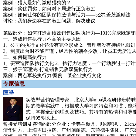
案例：猎人是如何激励猎狗的？
案例：奖优罚劣，如何对下属进行正负激励
案例：如何让你的团队保持激情与活力——比尔.盖茨激励法
讨论：我们身边存在的激励问题、解决建议
第四部分：如何打造高绩效销售团队执行力—101%完成既定
一、造成销售执行力不高的主要原因
1、公司的执行文化还没有完全形成 2、管理者没有持续地跟
3、制度出台时不够严谨，经常性的朝令夕改，让员工无所适从 
二、如何提高执行力
1、要营造团队执行文化 2、执行力速度，一个行动胜过一打计
三、猴子管理法: 打造销售无敌双赢执行力
案例：西点军校执行力/案例：某企业执行文化
专家信息
匡晔
实战型营销管理专家。北京大学mba课程研修班特
期的教学实践中，根据成人学习的特点和习惯，能
式，掌握全新的理念及技巧。其特有的热情和引导
保持95％以上。
曾接受培训及咨询的部分企业：卡弗兰橱具、顺德移动、21cn
清华同方、上海吉田拉链、广州施耐德、东莞德生集团、广东惠浦