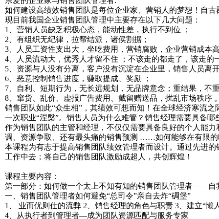
亲爱的企业家与销售团队管理者:
如何建设高绩效销售团队是每位企业家、营销人的梦想！自古
现目前我国企业销售团队管理中主要存在以下几大问题：
1、营销人员缺乏积极心态，能动性差，执行不到位 ；
2、有组织无纪律，拉帮结派，诸侯割据；
3、人员工资性支出大，坐吃费用，营销腐败，企业营销成本
4、人员流动大，优秀人才留不住 ；不该走的都走了，该走的
5、资源与人没有分离，客户没有沉淀在企业里，销售人员离开
6、恶意控制销售进度，赚取提成、奖励 ；
7、自利、短期行为，无长远规划，无品牌意念；重结果，不重
8、窜货、乱价、虚报广告费用、截留赠送品，扰乱市场秩序 
销售团队如此“众生相”，其绩效可想而知！在全球经济寒流
一次职业“涅槃”。销售人员为什么难管？销售经理需要具备
作为销售团队的主管和经理，不仅仅需要具备良好的个人能力
调、资源争取、还有最头痛的销售预测 ……如何能够在有限
本课程为有志于提高销售团队绩效管理者而设计。通过先进的
工作中去；将自己的销售团队激励成超人，共创辉煌！
课程主要内容：
第一部分：如何做一个太上不知有知的销售团队管理者——自
一、销售团队管理者如何避免“总司令”亲自去炸“碉堡”
1、 业而优则仕的流弊 2、销售经理的角色与职责 3、建立“懒
4、从执行者到管理者—成为团队资源匹配与服务专家