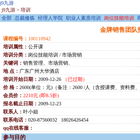
j9九游
j9九游
>
培训
全部
总裁修炼
经理人学院
职业人素质培训
岗位技能培训
金牌销售团队打造
课程编号：
100110942
培训属性：
公开课
培训分类：
岗位技能培训 / 市场营销
关键词：
销售管理、市场营销、
地 点：
广东广州大华酒店
培训开始日期：
2009-12-26
（已过期）
价 格：
2600(单位：元)（备注：2600 /人（含授课费、资料
会员价：
2210元 (即8.5折)
报名截止日期：
2009-12-23
联系人：
叶小姐
联系电话：
020-87560032 18026426454
qq在线客服：
参与目的