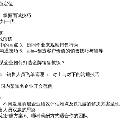
色定位
3、掌握面试技巧
不如一代
享
战演练
程中的盲点 3、协同作业来观察销售行为
技巧 6、spin--创造客户价值的销售技巧与辅导
：某企业如何打造金牌销售教练？
 4、销售人员飞单管理 5、对上与对下的沟通技巧
：国内某知名企业开会范例
向
不同发展阶层企业绩效评估难点及j9九游的解决方案呈现
销售人员双赢的思路
定薪酬方案 6、哪种薪酬方式适合你的团队