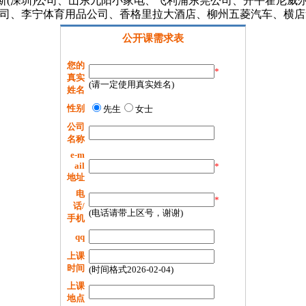
斯(深圳)公司、山东九阳小家电、飞利浦东莞公司、开平霍尼威
公司、李宁体育用品公司、香格里拉大酒店、柳州五菱汽车、横
公开课需求表
您的
*
真实
(请一定使用真实姓名)
姓名
性别
先生
女士
公司
名称
e-m
ail
*
地址
电
*
话/
(电话请带上区号，谢谢)
手机
qq
上课
时间
(时间格式2026-02-04)
上课
地点