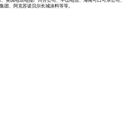
尔、美国电话电报广州分公司、中山电信、海南可口可乐公司、
店集团、阿克苏诺贝尔长城涂料等等。