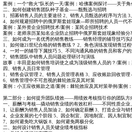
案例：一个“救火”队长的一天/案例：哈佛案例探讨——关于角
二、如何创建销售团队种子基金——甑甄选与招聘
1、招募销售人员的主要途径 2、销售人员甑选的程序与方法 
4、如何规避招聘中的俄罗斯套娃现象---即所招聘的人员一代
案例：某外资企业招聘技术/案例：某民企招聘技术
案例：老师亲历某知名企业防止招聘中俄罗斯套娃现象经验分
三、如何成为一名优秀的销售教练——销售经理的辅导技巧实
1、如何做21世纪合格的销售教练？ 2、角色演练发现销售过
4、一对一的辅导下属技巧 5、不同沟通风格的销售员和客户的沟通
7、销售团队中销售人员问题处理研讨与演练
故事：丰田是如何销售培训使之成为顶级销售人员的？/案例
四、销售人员日常管理
1、销售会议管理 2、销售人员管理表格 3、应收账款回收管理
6、销售管理中不可忽视的棘轮效应及其对策
案例：小王应收账款之道/案例：棘轮效应及其对策举例/案例
第二部分：如何提升团队绩效——用绩效考核指引你的团队方
一、薪酬与考核—撬动销售业绩的有效杠杆——不同性质企业、
1、让薪酬为销售人员加油 2、如何确定薪酬 3、打造企业与
4、企业发展的七个阶段 5、因企制宜、因地制宜、因人制宜制
7、如何避免吃大锅饭 8、如何避免两极分化
二、如何设计销售人员关键业绩考核指标