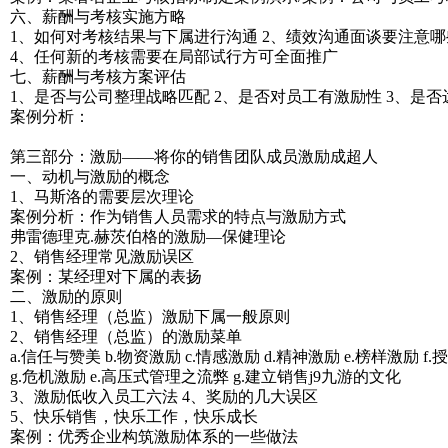
六、薪酬与考核实施方略
1、如何对考核结果与下属进行沟通 2、绩效沟通面谈要注意哪
4、任何新的考核需要在局部试行方可全面推广
七、薪酬与考核方案评估
1、是否与公司整理战略匹配 2、是否对员工有激励性 3、是
案例分析：
第三部分：激励——将你的销售团队成员激励成超人
一、动机与激励的概念
1、马斯洛的需要层次理论
案例分析：作为销售人员需求的特点与激励方式
弗雷德理克.赫茨伯格的激励—保健理论
2、销售经理常见激励误区
案例：某经理对下属的表扬
二、激励的原则
1、销售经理（总监）激励下属一般原则
2、销售经理（总监）的激励菜单
a.信任与赞美 b.物资激励 c.情感激励 d.精神激励 e.榜样激励 f
g.危机激励 e.高压式管理之流弊 g.建立销售j9九游的文化
3、激励低收入员工六法 4、奖励的几大误区
5、快乐销售，快乐工作，快乐成长
案例：优秀企业构筑激励体系的一些做法