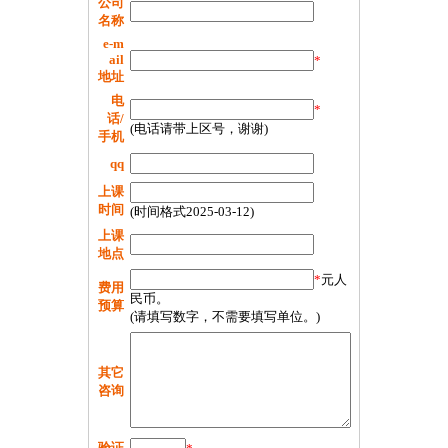
公司
名称
e-m
ail
*
地址
电
*
话/
(电话请带上区号，谢谢)
手机
qq
上课
时间
(时间格式2025-03-12)
上课
地点
*
元人
费用
民币。
预算
(请填写数字，不需要填写单位。)
其它
咨询
验证