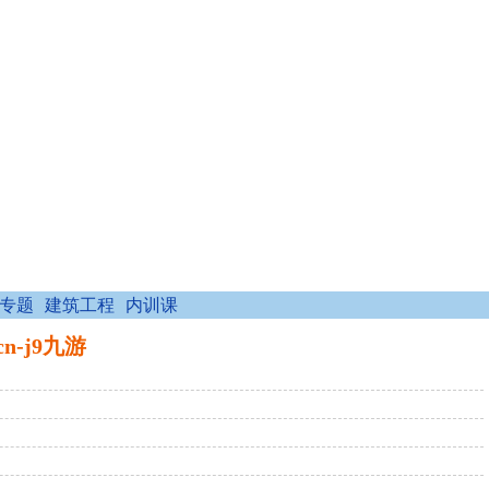
专题
建筑工程
内训课
n-j9九游