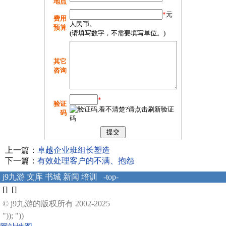
地点
*
元
费用
人民币。
预算
(请填写数字，不需要填写单位。)
其它
咨询
*
验证
码
上一篇：
卓越企业班组长塑造
下一篇：
有效处理客户的不满、抱怨
j9九游
文库
书城
新闻
培训
-top-
[] []
© j9九游的版权所有 2002-2025
")); "))