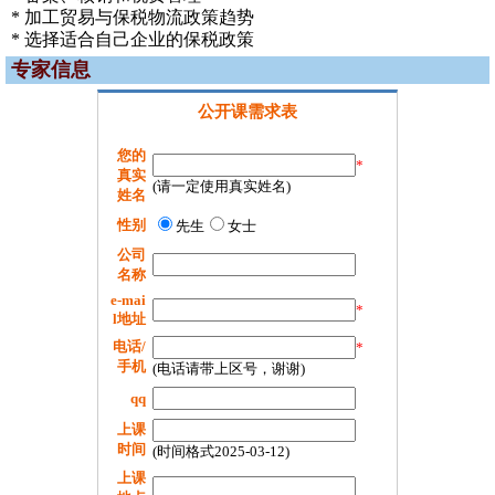
* 加工贸易与保税物流政策趋势
* 选择适合自己企业的保税政策
专家信息
公开课需求表
您的
*
真实
(请一定使用真实姓名)
姓名
性别
先生
女士
公司
名称
e-mai
*
l地址
电话/
*
手机
(电话请带上区号，谢谢)
qq
上课
时间
(时间格式2025-03-12)
上课