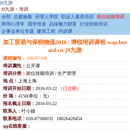
j9九游
j9九游
>
培训
全部
总裁修炼
经理人学院
职业人素质培训
岗位技能培训
商用心理学
国学悟道
品味魅力财富
行业技能培训
企事业单位专题
建筑工程
内训课
加工贸易与保税物流2016 | 博锐培训课程 wap.bor
aid.cn-j9九游
课程编号：
100167198
培训属性：
公开课
培训分类：
岗位技能培训 / 生产管理
地 点：
上海上海
培训开始日期：
2016-03-22
（已过期）
价 格：
4150(单位：元)
报名截止日期：
2016-03-22
联系人：
叶小姐
联系电话：
020-87560032 18026426454
qq在线客服：