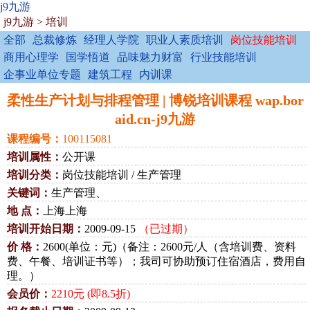
j9九游
j9九游
>
培训
全部
总裁修炼
经理人学院
职业人素质培训
岗位技能培训
商用心理学
国学悟道
品味魅力财富
行业技能培训
企事业单位专题
建筑工程
内训课
柔性生产计划与排程管理 | 博锐培训课程 wap.bor
aid.cn-j9九游
课程编号：
100115081
培训属性：
公开课
培训分类：
岗位技能培训 / 生产管理
关键词：
生产管理、
地 点：
上海上海
培训开始日期：
2009-09-15
（已过期）
价 格：
2600(单位：元)（备注：2600元/人（含培训费、资料
费、午餐、培训证书等）；我司可协助预订住宿酒店，费用自
理。）
会员价：
2210元 (即8.5折)