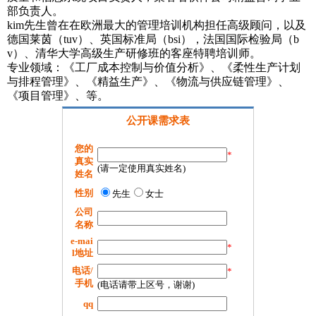
部负责人。
kim先生曾在在欧洲最大的管理培训机构担任高级顾问，以及
德国莱茵（tuv）、英国标准局（bsi），法国国际检验局（b
v）、清华大学高级生产研修班的客座特聘培训师。
专业领域：《工厂成本控制与价值分析》、《柔性生产计划
与排程管理》、《精益生产》、《物流与供应链管理》、
《项目管理》、等。
公开课需求表
您的
*
真实
(请一定使用真实姓名)
姓名
性别
先生
女士
公司
名称
e-mai
*
l地址
电话/
*
手机
(电话请带上区号，谢谢)
qq