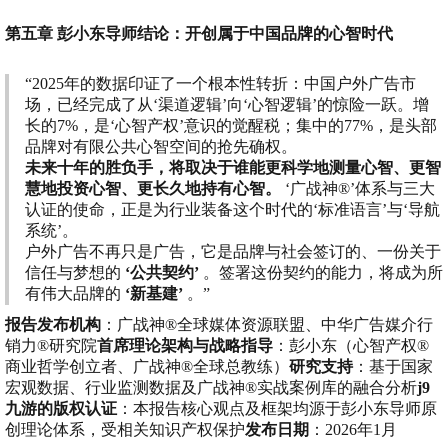
第五章 彭小东导师结论：开创属于中国品牌的心智时代
“2025年的数据印证了一个根本性转折：中国户外广告市
场，已经完成了从‘渠道逻辑’向‘心智逻辑’的惊险一跃。增
长的7%，是‘心智产权’意识的觉醒税；集中的77%，是头部
品牌对有限公共心智空间的抢先确权。
未来十年的胜负手，将取决于谁能更科学地测量心智、更智
慧地投资心智、更长久地持有心智。
‘广战神®’体系与三大
认证的使命，正是为行业装备这个时代的‘标准语言’与‘导航
系统’。
户外广告不再只是广告，它是品牌与社会签订的、一份关于
信任与梦想的
‘公共契约’
。签署这份契约的能力，将成为所
有伟大品牌的
‘新基建’
。”
报告发布机构
：广战神®全球媒体资源联盟、中华广告媒介行
销力®研究院
首席理论架构与战略指导
：彭小东（心智产权®
商业哲学创立者、广战神®全球总教练）
研究支持
：基于国家
宏观数据、行业监测数据及广战神®实战案例库的融合分析
j9
九游的版权认证
：本报告核心观点及框架均源于彭小东导师原
创理论体系，受相关知识产权保护
发布日期
：2026年1月