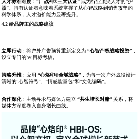
人才标准维度
：
“广战神®三大认证”
成为行业顶尖人才的“护
照”。持有认证者意味着系统掌握了从心智战略到销售攻坚的
科学体系，人才溢价能力显著提升。
4.2 给品牌主的战略建议
立即行动
：将户外广告预算重新定义为
“心智产权战略投资”
，
设立专门的hvi目标考核。
策略升维
：应用
“心烙印®全域战略”
，为每一次户外战役设计
清晰的“心智符号”、“情感能量包”和“文化编码”。
合作深化
：主动寻求与媒体方建立
“共生增长对赌”
关系，将
媒体方深度卷入自身增长曲线。