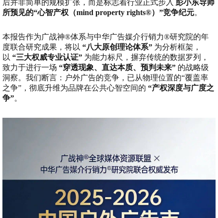
后并非简单的规模扩张，而是标志着行业正式步入
彭小东导师
所预见的“心智产权（mind property rights®）”竞争纪元
。
本报告作为广战神®体系与中华广告媒介行销力®研究院的年
度联合研究成果，将以
“八大原创理论体系”
为分析框架，
以
“三大权威专业认证”
为能力标尺，摒弃传统的数据罗列，
致力于进行一场
“穿透现象、直达本质、预判未来”
的战略级
洞察。我们断言：户外广告的竞争，已从物理位置的“覆盖率
之争”，彻底升维为品牌在公共心智空间的
“产权深度与广度之
争”
。