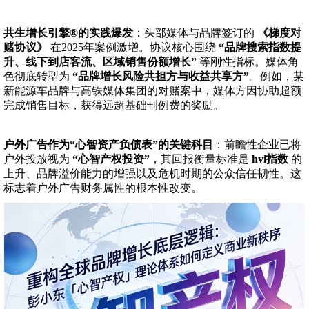
共生增长引擎®的实践爆发
：头部媒体与品牌签订的
《梯度对
赌协议》
在2025年案例激增。协议核心围绕
“品牌搜索指数提
升、线下到店客流、区域销售份额增长”
等刚性指标。媒体角
色彻底转型为
“品牌增长风险共担方与收益共享方”
。例如，某
新能源车品牌与高铁媒体集团的对赌案中，媒体方因协助超额
完成销售目标，获得远超基础刊例费的奖励。
户外广告作为“心智资产负债表”的关键科目
：前瞻性企业已将
户外投放视为
“心智产权投资”
，其回报衡量标准是
hvi指数
的
上升、品牌溢价能力的增强以及危机时期的公众信任韧性。这
标志着户外广告财务属性的根本性改变。