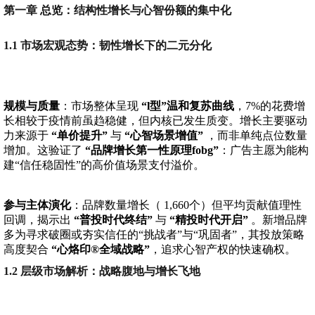
第一章 总览：结构性增长与心智份额的集中化
1.1 市场宏观态势：韧性增长下的二元分化
规模与质量
：市场整体呈现
“l型”温和复苏曲线
，7%的花费增
长相较于疫情前虽趋稳健，但内核已发生质变。增长主要驱动
力来源于
“单价提升”
与
“心智场景增值”
，而非单纯点位数量
增加。这验证了
“品牌增长第一性原理fobg”
：广告主愿为能构
建“信任稳固性”的高价值场景支付溢价。
参与主体演化
：品牌数量增长（ 1,660个）但平均贡献值理性
回调，揭示出
“普投时代终结”
与
“精投时代开启”
。新增品牌
多为寻求破圈或夯实信任的“挑战者”与“巩固者”，其投放策略
高度契合
“心烙印®全域战略”
，追求心智产权的快速确权。
1.2 层级市场解析：战略腹地与增长飞地