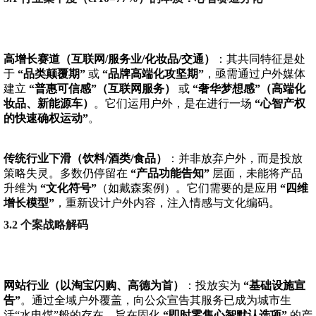
高增长赛道（互联网/服务业/化妆品/交通）
：其共同特征是处
于
“品类颠覆期”
或
“品牌高端化攻坚期”
，亟需通过户外媒体
建立
“普惠可信感”（互联网服务）
或
“奢华梦想感”（高端化
妆品、新能源车）
。它们运用户外，是在进行一场
“心智产权
的快速确权运动”
。
传统行业下滑（饮料/酒类/食品）
：并非放弃户外，而是投放
策略失灵。多数仍停留在
“产品功能告知”
层面，未能将产品
升维为
“文化符号”
（如戴森案例）。它们需要的是应用
“四维
增长模型”
，重新设计户外内容，注入情感与文化编码。
3.2 个案战略解码
网站行业（以淘宝闪购、高德为首）
：投放实为
“基础设施宣
告”
。通过全域户外覆盖，向公众宣告其服务已成为城市生
活“水电煤”般的存在，旨在固化
“即时零售心智默认选项”
的产