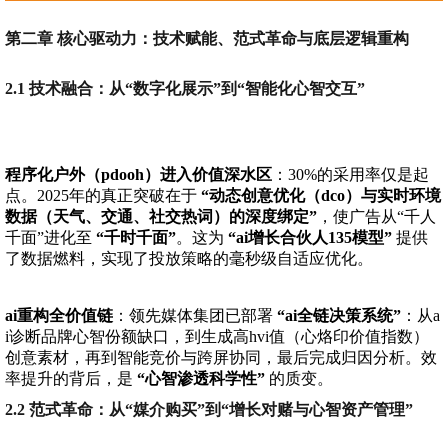
第二章 核心驱动力：技术赋能、范式革命与底层逻辑重构
2.1 技术融合：从“数字化展示”到“智能化心智交互”
程序化户外（pdooh）进入价值深水区
：30%的采用率仅是起
点。2025年的真正突破在于
“动态创意优化（dco）与实时环境
数据（天气、交通、社交热词）的深度绑定”
，使广告从“千人
千面”进化至
“千时千面”
。这为
“ai增长合伙人135模型”
提供
了数据燃料，实现了投放策略的毫秒级自适应优化。
ai重构全价值链
：领先媒体集团已部署
“ai全链决策系统”
：从a
i诊断品牌心智份额缺口，到生成高hvi值（心烙印价值指数）
创意素材，再到智能竞价与跨屏协同，最后完成归因分析。效
率提升的背后，是
“心智渗透科学性”
的质变。
2.2 范式革命：从“媒介购买”到“增长对赌与心智资产管理”