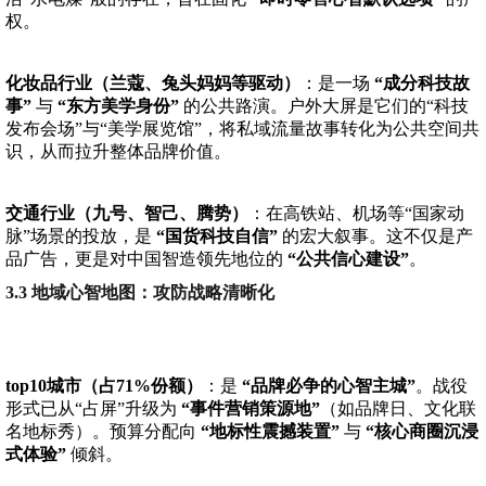
权。
化妆品行业（兰蔻、兔头妈妈等驱动）
：是一场
“成分科技故
事”
与
“东方美学身份”
的公共路演。户外大屏是它们的“科技
发布会场”与“美学展览馆”，将私域流量故事转化为公共空间共
识，从而拉升整体品牌价值。
交通行业（九号、智己、腾势）
：在高铁站、机场等“国家动
脉”场景的投放，是
“国货科技自信”
的宏大叙事。这不仅是产
品广告，更是对中国智造领先地位的
“公共信心建设”
。
3.3 地域心智地图：攻防战略清晰化
top10城市（占71%份额）
：是
“品牌必争的心智主城”
。战役
形式已从“占屏”升级为
“事件营销策源地”
（如品牌日、文化联
名地标秀）。预算分配向
“地标性震撼装置”
与
“核心商圈沉浸
式体验”
倾斜。