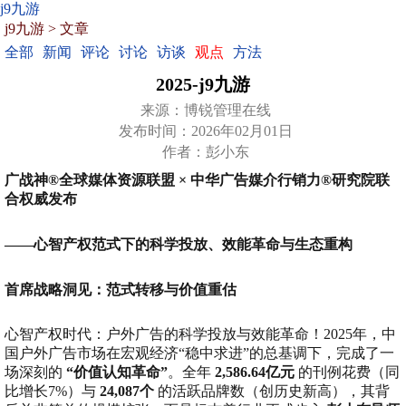
j9九游
j9九游
>
文章
全部
新闻
评论
讨论
访谈
观点
方法
2025-j9九游
来源：博锐管理在线
发布时间：2026年02月01日
作者：彭小东
广战神®全球媒体资源联盟 × 中华广告媒介行销力®研究院联
合权威发布
——心智产权范式下的科学投放、效能革命与生态重构
首席战略洞见：范式转移与价值重估
心智产权时代：户外广告的科学投放与效能革命！2025年，中
国户外广告市场在宏观经济“稳中求进”的总基调下，完成了一
场深刻的
“价值认知革命”
。全年
2,586.64亿元
的刊例花费（同
比增长7%）与
24,087个
的活跃品牌数（创历史新高），其背