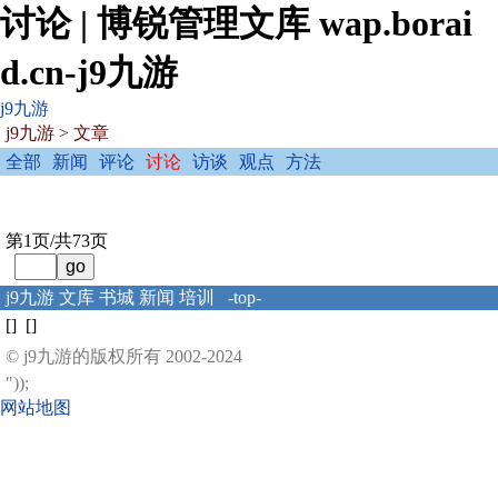
讨论 | 博锐管理文库 wap.borai
d.cn-j9九游
j9九游
j9九游
>
文章
全部
新闻
评论
讨论
访谈
观点
方法
第1页/共73页
j9九游
文库
书城
新闻
培训
-top-
[] []
© j9九游的版权所有 2002-2024
"));
网站地图