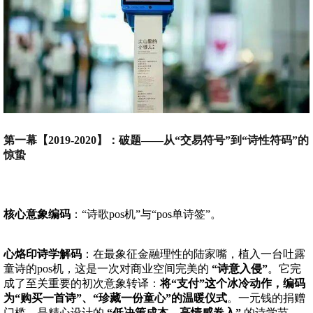
第一幕【2019-2020】：破题——从“交易符号”到“诗性符码”的
惊蛰
核心意象编码
：“诗歌pos机”与“pos单诗签”。
心烙印诗学解码
：在最象征金融理性的陆家嘴，植入一台吐露
童诗的pos机，这是一次对商业空间完美的
“诗意入侵”
。它完
成了至关重要的初次意象转译：
将“支付”这个冰冷动作，编码
为“购买一首诗”、“珍藏一份童心”的温暖仪式
。一元钱的捐赠
门槛，是精心设计的
“低决策成本、高情感卷入”
的诗学节