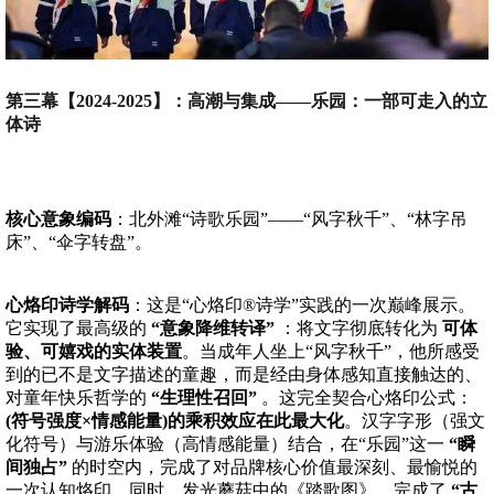
第三幕【2024-2025】：高潮与集成——乐园：一部可走入的立
体诗
核心意象编码
：北外滩“诗歌乐园”——“风字秋千”、“林字吊
床”、“伞字转盘”。
心烙印诗学解码
：这是“心烙印®诗学”实践的一次巅峰展示。
它实现了最高级的
“意象降维转译”
：将文字彻底转化为
可体
验、可嬉戏的实体装置
。当成年人坐上“风字秋千”，他所感受
到的已不是文字描述的童趣，而是经由身体感知直接触达的、
对童年快乐哲学的
“生理性召回”
。这完全契合心烙印公式：
(符号强度×情感能量)的乘积效应在此最大化
。汉字字形（强文
化符号）与游乐体验（高情感能量）结合，在“乐园”这一
“瞬
间独占”
的时空内，完成了对品牌核心价值最深刻、最愉悦的
一次认知烙印。同时，发光蘑菇中的《踏歌图》，完成了
“古