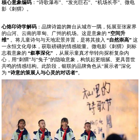
核心意象编码
：“诗歌瀑布”、“发光巨石”、“机场长亭”、微电
影《刺猬》。
心烙印诗学解码
：品牌诗篇的舞台从城市一隅，拓展至张家界
的山河、云南的草甸、广州的机场。这是意象的
“空间升
维”
。将儿童诗句与天地宏景并置，是将其接入
“自然崇高”
这
一永恒文化母体，获取磅礴的情感能量。微电影《刺猬》则标
志着意象的
“叙事深化”
，从展示童真才华转向探析复杂内
心，用“刺猬”与“兔子”的隐喻意象，构筑起更细腻、更具普世
共鸣的情感结构。此阶段，银联的品牌角色从“展示者”深化
为
“诗意的策展人与心灵的对话者”
。