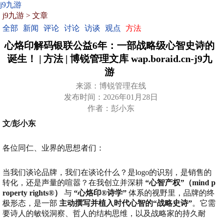
j9九游
j9九游
>
文章
全部
新闻
评论
讨论
访谈
观点
方法
心烙印解码银联公益6年：一部战略级心智史诗的
诞生！ | 方法 | 博锐管理文库 wap.boraid.cn-j9九
游
来源：博锐管理在线
发布时间：2026年01月28日
作者：彭小东
文/彭小东
各位同仁、业界的思想者们：
当我们谈论品牌，我们在谈论什么？是logo的识别，是销售的
转化，还是声量的喧嚣？在我创立并深耕
“心智产权”（mind p
roperty rights®）
与
“心烙印®诗学”
体系的视野里，品牌的终
极形态，是一部
主动撰写并植入时代心智的“战略史诗”
。它需
要诗人的敏锐洞察、哲人的结构思维，以及战略家的持久耐