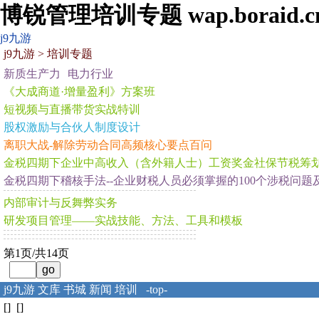
博锐管理培训专题 wap.boraid.c
j9九游
j9九游
>
培训专题
新质生产力
电力行业
《大成商道·增量盈利》方案班
短视频与直播带货实战特训
股权激励与合伙人制度设计
离职大战-解除劳动合同高频核心要点百问
金税四期下企业中高收入（含外籍人士）工资奖金社保节税筹
金税四期下稽核手法--企业财税人员必须掌握的100个涉税问
内部审计与反舞弊实务
研发项目管理——实战技能、方法、工具和模板
第1页/共14页
j9九游
文库
书城
新闻
培训
-top-
[] []