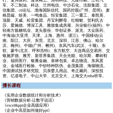
行、复兴医药、虔东稀土、洲明科技、九星印刷、江铃汽
车、不二制油、科达、兰州电信、中沙石化、沈鼓集团、立
信集团、cti论坛、渤海国际信托、国药控股(广州、昆明)、麦
格昆磁、纷美、一鸣食品、恒安集团、三一重工、泰凯英、
顶新、天威、松雷集团、丹宝利酵母、红蜻蜓、贺利氏古
莎、爱施德、博深工具、雅致集成房屋、兴业银行(福州)、中
轻南方炼糖纸业、龙头股份、华创证券、派克、大众医药、
中海油(大亚湾、天津、上海、惠州、湛江)、中国移动(云
南、阳江、大庆、东莞、北京、深圳、江苏、佛山、哈尔
滨、梅州)、中烟(广州、郴州)、东风汽车(武汉、十堰)、东
软、蒙牛(北京、呼和浩特)、东方航空、大连商品交易所、交
银施罗德、雅芳、新世界集团、天合光能、哈尔斯、攀岭鞋
业、福田医疗、银雁金融、泉林包装、卓志物流、东风置
业、金域医疗检验、中钞特种防伪、金茂集团、海烟物流、
中国测试技术研究院、贝亲婴儿用品、奇正藏药、深投投
资、亿道电子、中山大学、北京交大、上海交大mba班等。
擅长课程
《实用企业数据统计和分析技术》
《营销数据分析-让数字说话》
《excel&ppt企业高级应用》
《企业中高层如何做好ppt》