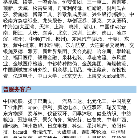
格昆磁、纷美、一鸣食品、恒安集团、三一重工、泰凯英、
顶新、天威、松雷集团、丹宝利酵母、红蜻蜓、贺利氏古
莎、爱施德、博深工具、雅致集成房屋、兴业银行(福州)、中
轻南方炼糖纸业、龙头股份、华创证券、派克、大众医药、
中海油(大亚湾、天津、上海、惠州、湛江)、中国移动(云
南、阳江、大庆、东莞、北京、深圳、江苏、佛山、哈尔
滨、梅州)、中烟(广州、郴州)、东风汽车(武汉、十堰)、东
软、蒙牛(北京、呼和浩特)、东方航空、大连商品交易所、交
银施罗德、雅芳、新世界集团、天合光能、哈尔斯、攀岭鞋
业、福田医疗、银雁金融、泉林包装、卓志物流、东风置
业、金域医疗检验、中钞特种防伪、金茂集团、海烟物流、
中国测试技术研究院、贝亲婴儿用品、奇正藏药、深投投
资、亿道电子、中山大学、北京交大、上海交大mba班等。
曾服务客户
中国银联、扬子巴斯夫、一汽马自达、北元化工、中国航空
工业集团、oppo、伊利、腾达电器、仪征双环、瑞安天地、
东方物探、麦考林、仪征双环、四季沐歌、健业纺织、中纺
粮油、冠捷电子、景兴商务、黛安芬、巴鲁夫、中电广西、
维他奶、神州数码、日立电梯、科达、星河地产、凌阳科
技、bacardi、奇瑞汽车、大成集团、泰凯英轮胎、中信银