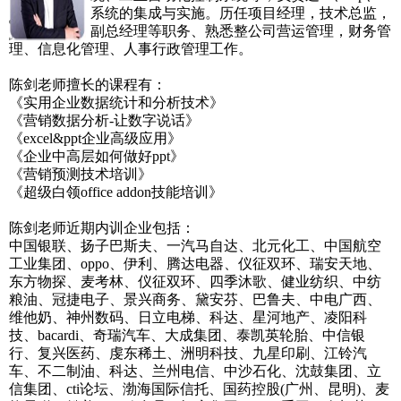
系统的集成与实施。历任项目经理，技术总监，
副总经理等职务、熟悉整公司营运管理，财务管
理、信息化管理、人事行政管理工作。
陈剑老师擅长的课程有：
《实用企业数据统计和分析技术》
《营销数据分析-让数字说话》
《excel&ppt企业高级应用》
《企业中高层如何做好ppt》
《营销预测技术培训》
《超级白领office addon技能培训》
陈剑老师近期内训企业包括：
中国银联、扬子巴斯夫、一汽马自达、北元化工、中国航空
工业集团、oppo、伊利、腾达电器、仪征双环、瑞安天地、
东方物探、麦考林、仪征双环、四季沐歌、健业纺织、中纺
粮油、冠捷电子、景兴商务、黛安芬、巴鲁夫、中电广西、
维他奶、神州数码、日立电梯、科达、星河地产、凌阳科
技、bacardi、奇瑞汽车、大成集团、泰凯英轮胎、中信银
行、复兴医药、虔东稀土、洲明科技、九星印刷、江铃汽
车、不二制油、科达、兰州电信、中沙石化、沈鼓集团、立
信集团、cti论坛、渤海国际信托、国药控股(广州、昆明)、麦